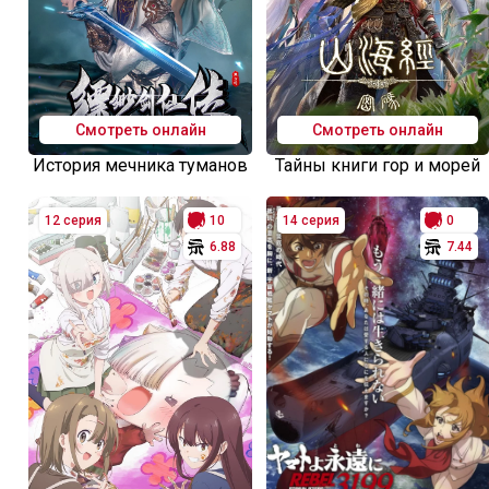
Смотреть онлайн
Смотреть онлайн
История мечника туманов
Тайны книги гор и морей
12 серия
10
14 серия
0
6.88
7.44