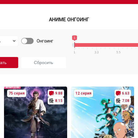
АНИМЕ ОНГОИНГ
1
Онгоинг
1
3.3
5.5
75 серия
9.88
12 серия
6.63
8.15
7.08