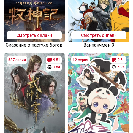
Смотреть онлайн
Смотреть онлайн
Сказание о пастухе богов
Ванпанчмен 3
637 серия
9.51
12 серия
9.5
7.54
6.96