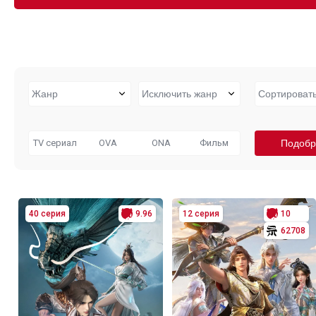
TV сериал
OVA
ONA
Фильм
40 серия
9.96
12 серия
10
62708