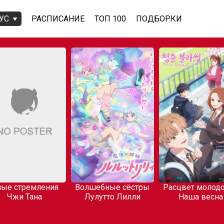
УС
РАСПИСАНИЕ
ТОП 100
ПОДБОРКИ
ые стремления
Волшебные сёстры
Расцвет молодо
Чжи Тана
Лулутто Лилли
Наша весна