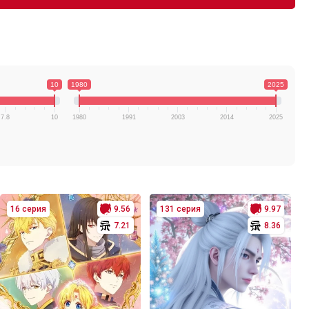
10
1980
2025
7.8
10
1980
1991
2003
2014
2025
16 серия
9.56
131 серия
9.97
7.21
8.36