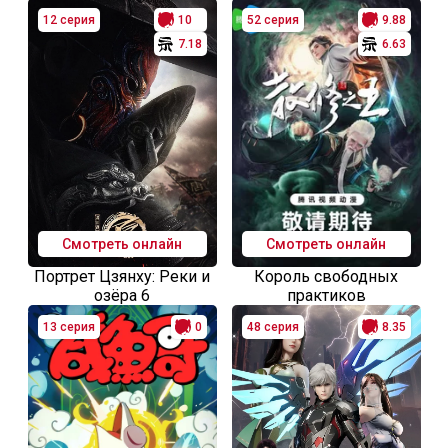
12 серия
10
52 серия
9.88
7.18
6.63
Смотреть онлайн
Смотреть онлайн
Портрет Цзянху: Реки и
Король свободных
озёра 6
практиков
13 серия
0
48 серия
8.35