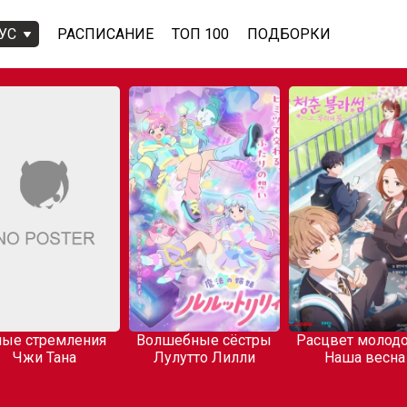
УС
РАСПИСАНИЕ
ТОП 100
ПОДБОРКИ
ые стремления
Волшебные сёстры
Расцвет молодо
Чжи Тана
Лулутто Лилли
Наша весна