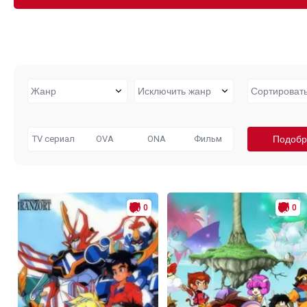
TV сериал
OVA
ONA
Фильм
0
0