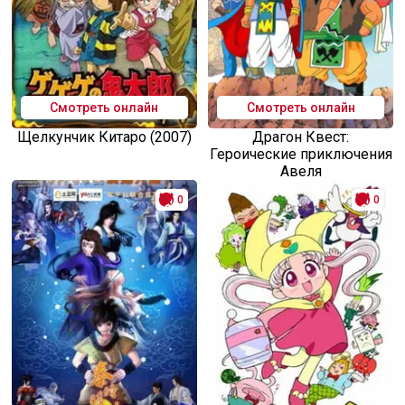
Смотреть онлайн
Смотреть онлайн
Щелкунчик Китаро (2007)
Драгон Квест:
Героические приключения
Авеля
0
0