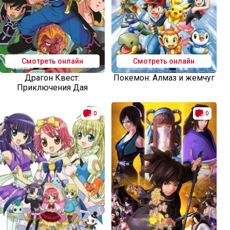
Смотреть онлайн
Смотреть онлайн
Драгон Квест:
Покемон: Алмаз и жемчуг
Приключения Дая
0
0