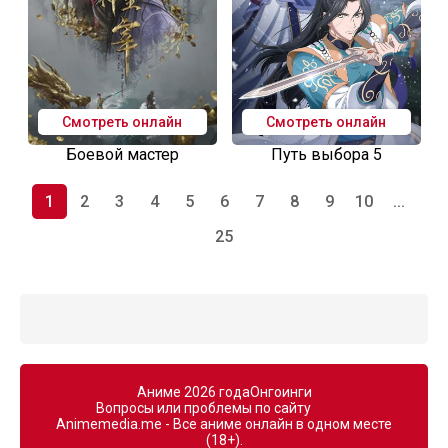
Смотреть онлайн
Смотреть онлайн
Боевой мастер
Путь выбора 5
1
2
3
4
5
6
7
8
9
10
...
25
Аниме 2026 года
Онгоинги
Вопросы или проблемы по сайту
Animemedia.me - Все аниме онлайн в одном месте
(18+).