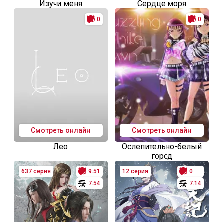
Изучи меня
Сердце моря
0
0
Смотреть онлайн
Смотреть онлайн
Лео
Ослепительно-белый
город
637 серия
9.51
12 серия
0
7.54
7.14