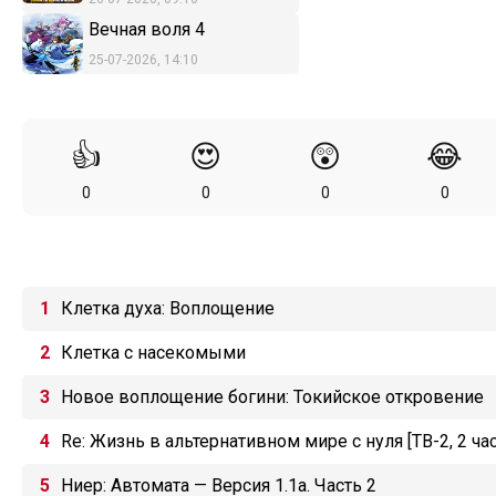
Вечная воля 4
25-07-2026, 14:10
👍
😍
😲
😂
0
0
0
0
Клетка духа: Воплощение
Клетка с насекомыми
Новое воплощение богини: Токийское откровение
Re: Жизнь в альтернативном мире с нуля [ТВ-2, 2 час
Ниер: Автомата — Версия 1.1а. Часть 2