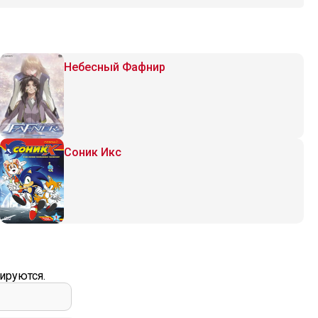
Небесный Фафнир
Соник Икс
ируются.