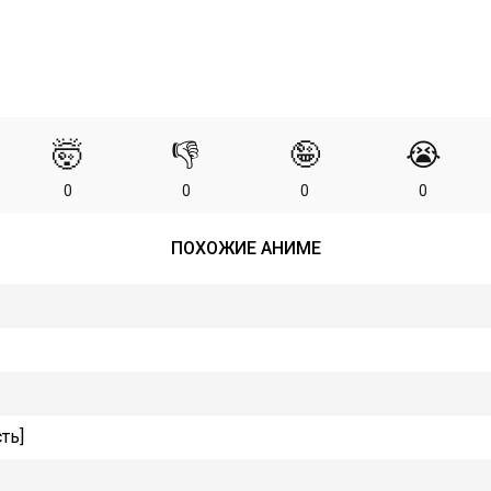
🤯
👎
🤪
😭
0
0
0
0
ПОХОЖИЕ АНИМЕ
ть]