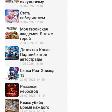
оккультизму
3-08-2026, 13:40
Стать
победителем
3-08-2026, 12:10
Моя геройская
академия: Я тоже
герой
2-08-2026, 21:40
Детектив Конан:
Падший ангел
автострады
1-08-2026, 16:10
Санка Рэа: Эпизод
13
29-07-2026, 04:40
Рассекая
небосвод
28-07-2026, 11:10
Класс убийц:
Время каждого
26-07-2026, 09:10