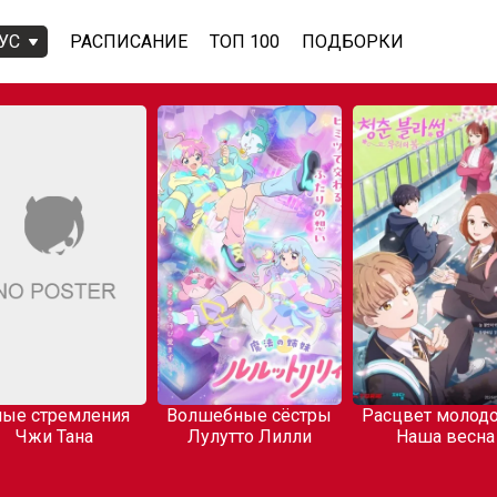
УС
РАСПИСАНИЕ
ТОП 100
ПОДБОРКИ
ые стремления
Волшебные сёстры
Расцвет молодо
Чжи Тана
Лулутто Лилли
Наша весна