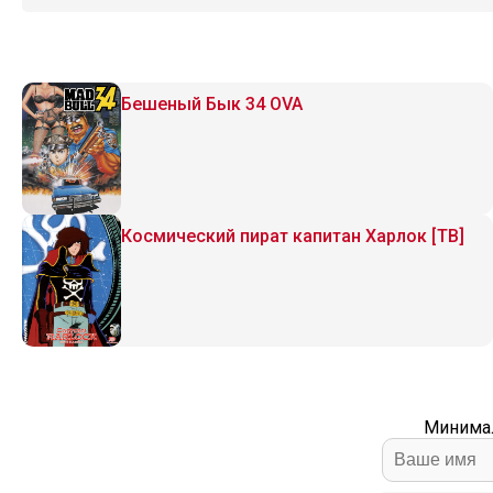
Бешеный Бык 34 OVA
Космический пират капитан Харлок [ТВ]
Минимал