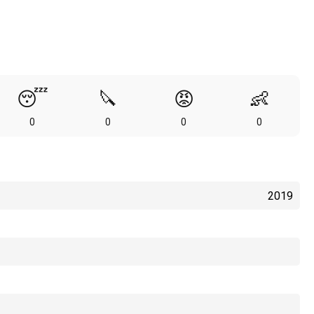
😴
🔪
😡
👶
0
0
0
0
2019