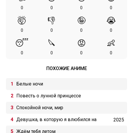
0
0
0
0
🤯
👎
🤪
😭
0
0
0
0
😴
🔪
😡
👶
0
0
0
0
ПОХОЖИЕ АНИМЕ
Белые ночи
Повесть о лунной принцессе
Спокойной ночи, мир
Девушка, в которую я влюбился на
2025
Окинаве, говорит на диалекте, и с ней
Ждём тебя летом