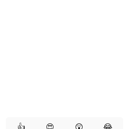
👍
😍
😲
😂