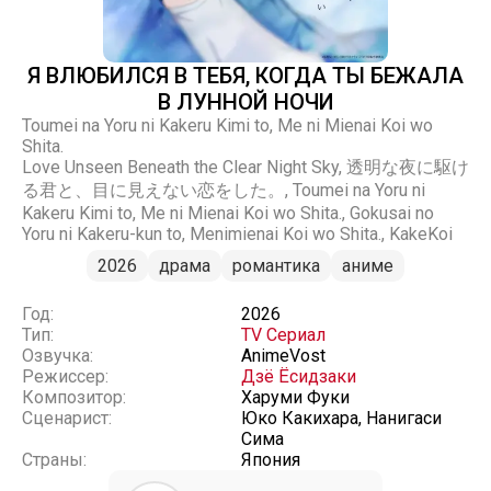
Я ВЛЮБИЛСЯ В ТЕБЯ, КОГДА ТЫ БЕЖАЛА
В ЛУННОЙ НОЧИ
Toumei na Yoru ni Kakeru Kimi to, Me ni Mienai Koi wo
Shita.
Love Unseen Beneath the Clear Night Sky, 透明な夜に駆け
る君と、目に見えない恋をした。, Toumei na Yoru ni
Kakeru Kimi to, Me ni Mienai Koi wo Shita., Gokusai no
Yoru ni Kakeru-kun to, Menimienai Koi wo Shita., KakeKoi
2026
драма
романтика
аниме
Год:
2026
Тип:
TV Сериал
Озвучка:
AnimeVost
Режиссер:
Дзё Ёсидзаки
Композитор:
Харуми Фуки
Сценарист:
Юко Какихара, Нанигаси
Сима
Страны:
Япония