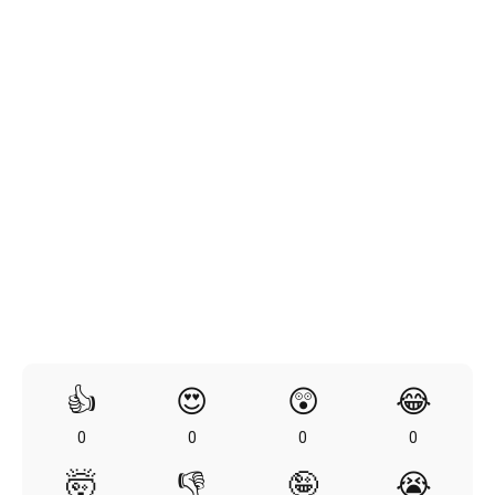
👍
😍
😲
😂
0
0
0
0
🤯
👎
🤪
😭