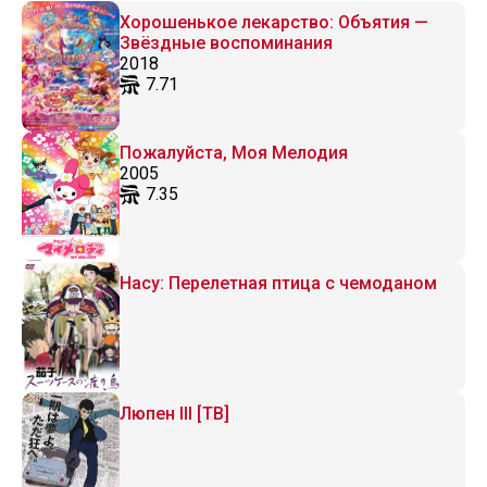
Хорошенькое лекарство: Объятия —
Звёздные воспоминания
2018
7.71
Пожалуйста, Моя Мелодия
2005
7.35
Насу: Перелетная птица с чемоданом
Люпен III [ТВ]