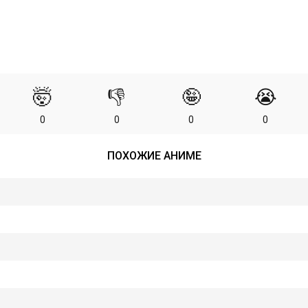
🤯
👎
🤪
😭
0
0
0
0
ПОХОЖИЕ АНИМЕ