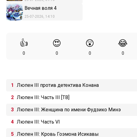
Вечная воля 4
25-07-2026, 14:10
👍
😍
😲
😂
0
0
0
0
Люпен III против детектива Конана
Люпен III: Часть III [ТВ]
Люпен III: Женщина по имени Фудзико Минэ
Люпен III: Часть VI
Люпен III: Кровь Гоэмона Исикавы