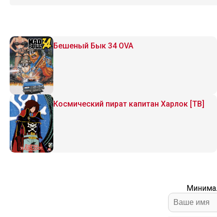
Бешеный Бык 34 OVA
Космический пират капитан Харлок [ТВ]
Минимал