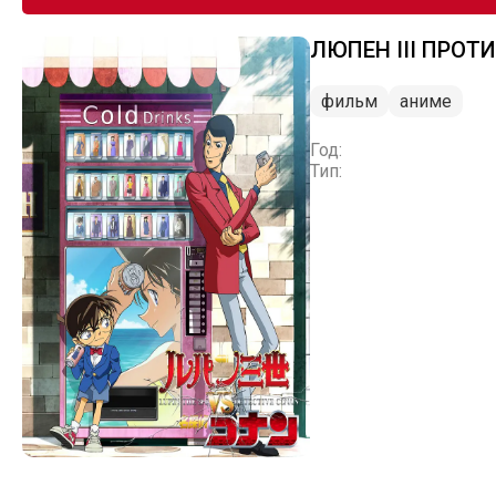
ЛЮПЕН III ПРОТ
фильм
аниме
Год:
Тип: