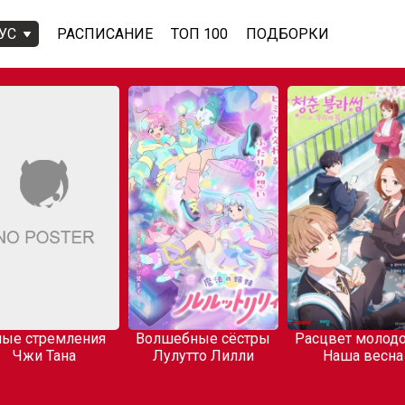
УС
РАСПИСАНИЕ
ТОП 100
ПОДБОРКИ
ые стремления
Волшебные сёстры
Расцвет молодо
Чжи Тана
Лулутто Лилли
Наша весна