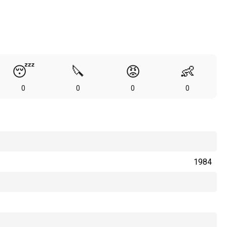
😴
🔪
😡
👶
0
0
0
0
1984