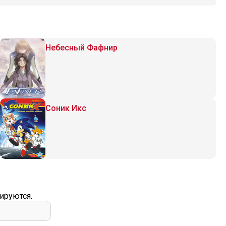
Небесный Фафнир
Соник Икс
ируются.