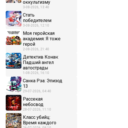
оккультизму
3-08-2026, 13:40
Стать
победителем
3-08-2026, 12:10
Моя геройская
академия: Я тоже
герой
2-08-2026, 21:40
Детектив Конан:
Падший ангел
автострады
1-08-2026, 16:10
Санка Рэа: Эпизод
13
29-07-2026, 04:40
Рассекая
небосвод
28-07-2026, 11:10
Класс убийц:
Время каждого
26-07-2026, 09:10