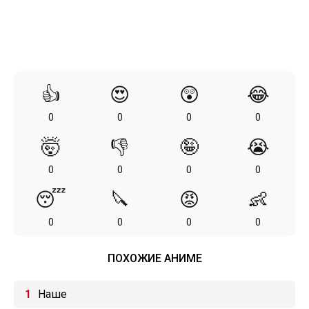
👍
😍
😲
😂
0
0
0
0
🤯
👎
🤪
😭
0
0
0
0
😴
🔪
😡
👶
0
0
0
0
ПОХОЖИЕ АНИМЕ
Наше