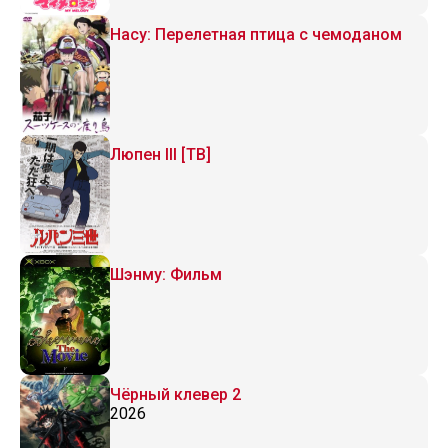
Насу: Перелетная птица с чемоданом
Люпен III [ТВ]
Шэнму: Фильм
Чёрный клевер 2
2026