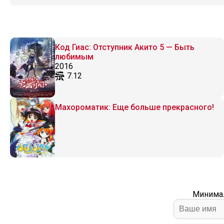
Код Гиас: Отступник Акито 5 — Быть
любимым
2016
7.12
Махороматик: Еще больше прекрасного!
Минимал