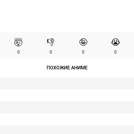
🤯
👎
🤪
😭
0
0
0
0
ПОХОЖИЕ АНИМЕ