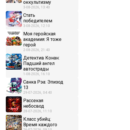
оккультизму
3-08-2026, 13:40
Стать
победителем
3-08-2026, 12:10
Моя геройская
академия: Я тоже
герой
2-08-2026, 21:40
Детектив Конан:
Падший ангел
автострады
1-08-2026, 16:10
Санка Рэа: Эпизод
13
29-07-2026, 04:40
Рассекая
небосвод
28-07-2026, 11:10
Класс убийц:
Время каждого
26-07-2026, 09:10