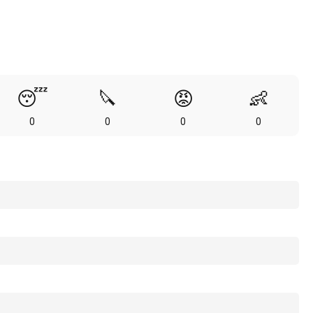
😴
🔪
😡
👶
0
0
0
0