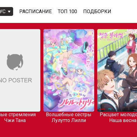
УС
РАСПИСАНИЕ
ТОП 100
ПОДБОРКИ
ые стремления
Волшебные сёстры
Расцвет молодо
Чжи Тана
Лулутто Лилли
Наша весна