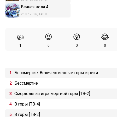
Вечная воля 4
25-07-2026, 14:10
👍
😍
😲
😂
1
0
0
0
Бессмертие: Величественные горы и реки
Бессмертие
Смертельная игра мёртвой горы [ТВ-2]
В горы [ТВ-4]
В горы [ТВ-2]