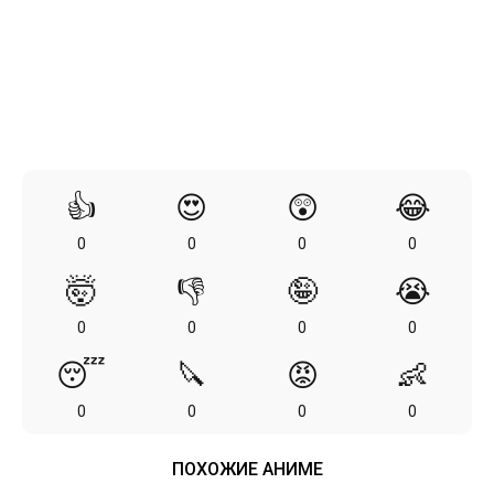
👍
😍
😲
😂
0
0
0
0
🤯
👎
🤪
😭
0
0
0
0
😴
🔪
😡
👶
0
0
0
0
ПОХОЖИЕ АНИМЕ