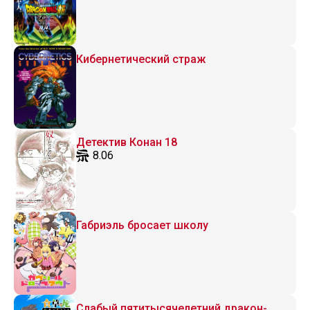
Кибернетический страж
Детектив Конан 18
8.06
Габриэль бросает школу
Слабый пятитысячелетний дракон-