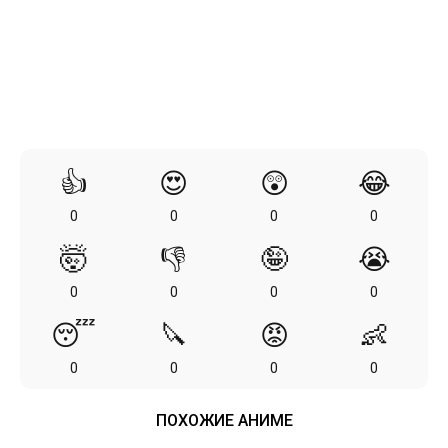
👍
😍
😲
😂
0
0
0
0
🤯
👎
🤪
😭
0
0
0
0
😴
🔪
😡
👶
0
0
0
0
ПОХОЖИЕ АНИМЕ