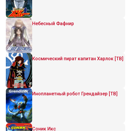
Небесный Фафнир
Космический пират капитан Харлок [ТВ]
Инопланетный робот Грендайзер [ТВ]
Соник Икс