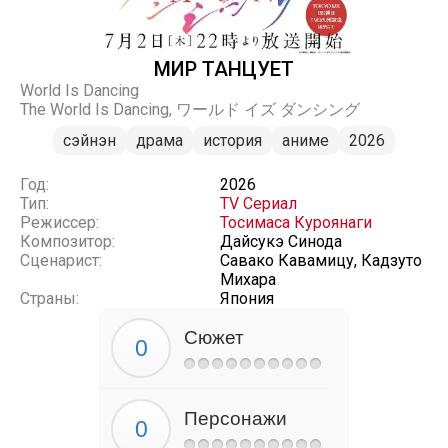
МИР ТАНЦУЕТ
World Is Dancing
The World Is Dancing, ワールド イズ ダンシング
сэйнэн
драма
история
аниме
2026
Год:
2026
Тип:
TV Сериал
Режиссер:
Тосимаса Куроянаги
Композитор:
Дайсукэ Синода
Сценарист:
Савако Кавамицу, Кадзуто
Михара
Страны:
Япония
Сюжет
Персонажи