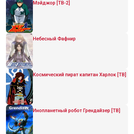
Мэйджор [ТВ-2]
Небесный Фафнир
Космический пират капитан Харлок [ТВ]
Инопланетный робот Грендайзер [ТВ]