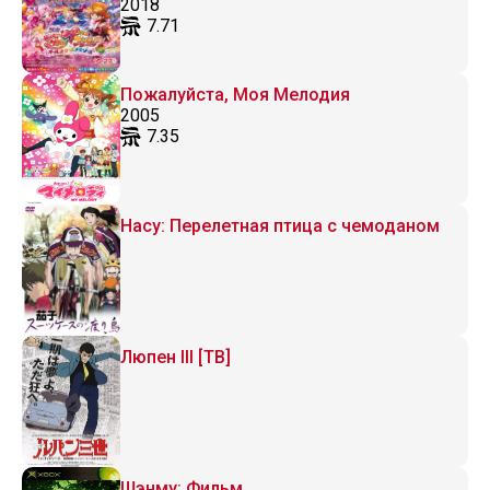
2018
7.71
Пожалуйста, Моя Мелодия
2005
7.35
Насу: Перелетная птица с чемоданом
Люпен III [ТВ]
Шэнму: Фильм