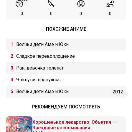
😴
🔪
😡
👶
0
0
0
0
ПОХОЖИЕ АНИМЕ
Волчьи дети Амэ и Юки
Сладкое перевоплощение
Ран, девочка-телепат
Чокнутая подружка
Волчьи дети Амэ и Юки
2012
РЕКОМЕНДУЕМ ПОСМОТРЕТЬ
Хорошенькое лекарство: Объятия —
Звёздные воспоминания