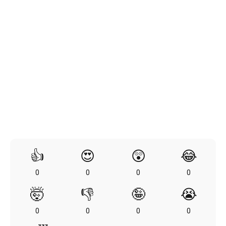
👍
😍
😲
😂
0
0
0
0
🤯
👎
🤪
😭
0
0
0
0