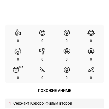
👍
😍
😲
😂
0
0
0
0
🤯
👎
🤪
😭
0
0
0
0
😴
🔪
😡
👶
0
0
0
0
ПОХОЖИЕ АНИМЕ
Сержант Кэроро: Фильм второй