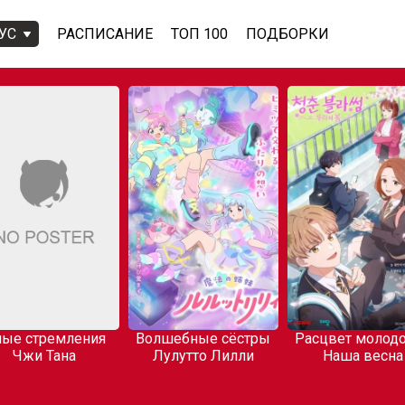
УС
РАСПИСАНИЕ
ТОП 100
ПОДБОРКИ
ые стремления
Волшебные сёстры
Расцвет молодо
Чжи Тана
Лулутто Лилли
Наша весна