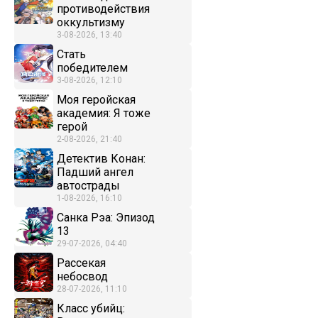
противодействия
оккультизму
3-08-2026, 13:40
Стать
победителем
3-08-2026, 12:10
Моя геройская
академия: Я тоже
герой
2-08-2026, 21:40
Детектив Конан:
Падший ангел
автострады
1-08-2026, 16:10
Санка Рэа: Эпизод
13
29-07-2026, 04:40
Рассекая
небосвод
28-07-2026, 11:10
Класс убийц: