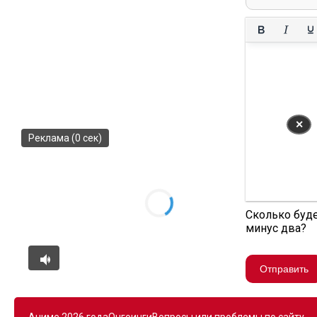
✕
Реклама (0 сек)
Сколько буде
минус два?
Отправить