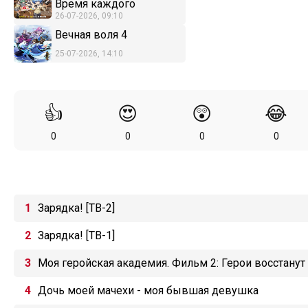
Время каждого
26-07-2026, 09:10
Вечная воля 4
25-07-2026, 14:10
👍
😍
😲
😂
0
0
0
0
Зарядка! [ТВ-2]
Зарядка! [ТВ-1]
Моя геройская академия. Фильм 2: Герои восстанут
Дочь моей мачехи - моя бывшая девушка