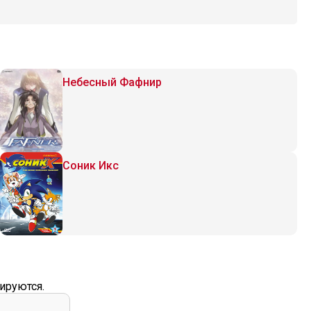
Небесный Фафнир
Соник Икс
ируются.