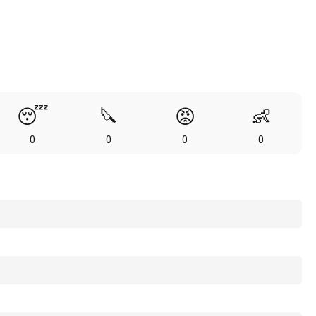
😴
🔪
😡
👶
0
0
0
0