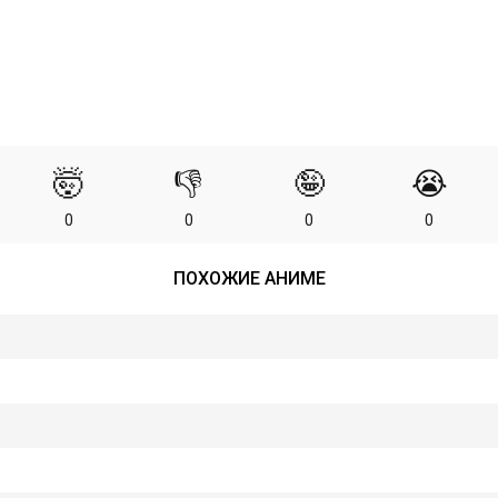
🤯
👎
🤪
😭
0
0
0
0
ПОХОЖИЕ АНИМЕ