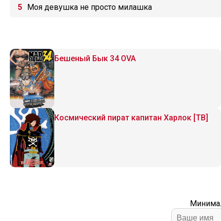
Моя девушка не просто милашка
Бешеный Бык 34 OVA
Космический пират капитан Харлок [ТВ]
Минимал