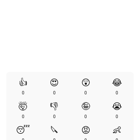
👍
😍
😲
😂
0
0
0
0
🤯
👎
🤪
😭
0
0
0
0
😴
🔪
😡
👶