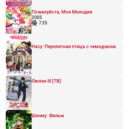
Пожалуйста, Моя Мелодия
2005
7.35
Насу: Перелетная птица с чемоданом
Люпен III [ТВ]
Шэнму: Фильм