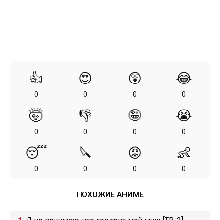
👍
😍
😲
😂
0
0
0
0
🤯
👎
🤪
😭
0
0
0
0
😴
🔪
😡
👶
0
0
0
0
ПОХОЖИЕ АНИМЕ