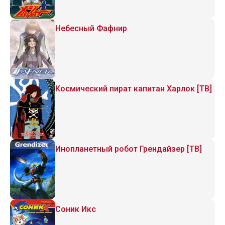
Небесный Фафнир
Космический пират капитан Харлок [ТВ]
Инопланетный робот Грендайзер [ТВ]
Соник Икс