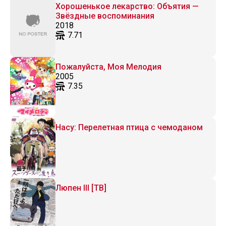
Хорошенькое лекарство: Объятия —
Звёздные воспоминания
2018
7.71
Пожалуйста, Моя Мелодия
2005
7.35
Насу: Перелетная птица с чемоданом
Люпен III [ТВ]