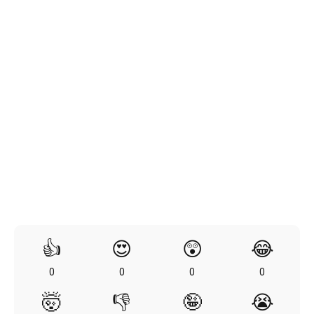
👍
😍
😲
😂
0
0
0
0
🤯
👎
🤪
😭