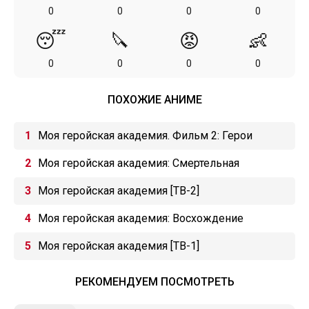
0
0
0
0
😴
🔪
😡
👶
0
0
0
0
ПОХОЖИЕ АНИМЕ
Моя геройская академия. Фильм 2: Герои
восстанут
Моя геройская академия: Смертельная
тренировка
Моя геройская академия [ТВ-2]
Моя геройская академия: Восхождение
Всемогущего
Моя геройская академия [ТВ-1]
РЕКОМЕНДУЕМ ПОСМОТРЕТЬ