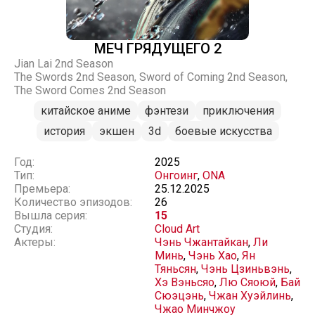
МЕЧ ГРЯДУЩЕГО 2
Jian Lai 2nd Season
The Swords 2nd Season, Sword of Coming 2nd Season,
The Sword Comes 2nd Season
китайское аниме
фэнтези
приключения
история
экшен
3d
боевые искусства
Год:
2025
Тип:
Онгоинг
,
ONA
Премьера:
25.12.2025
Количество эпизодов:
26
Вышла серия:
15
Студия:
Cloud Art
Актеры:
Чэнь Чжантайкан
,
Ли
Минь
,
Чэнь Хао
,
Ян
Тяньсян
,
Чэнь Цзиньвэнь
,
Хэ Вэньсяо
,
Лю Сяоюй
,
Бай
Сюэцэнь
,
Чжан Хуэйлинь
,
Чжао Минчжоу