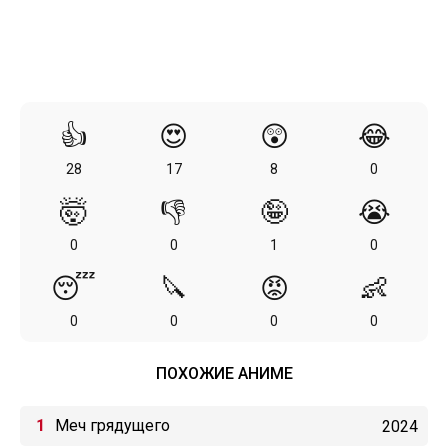
👍
😍
😲
😂
28
17
8
0
🤯
👎
🤪
😭
0
0
1
0
😴
🔪
😡
👶
0
0
0
0
ПОХОЖИЕ АНИМЕ
Меч грядущего
2024