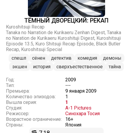
ТЁМНЫЙ ДВОРЕЦКИЙ: РЕКАП
Kuroshitsuji Recap
Tanaka no Narration de Kurikaeru Zenhan Digest, Tanaka
no Naration de Kurikaeru Kuroshituji Digest, Kuroshitsuji
Episode 13.5, Kuro Shitsuji Recap Episode, Black Butler
Recap, Kuroshitsuji Special
спешл
сёнен
детектив
комедия
демоны
экшен
история
сверхъестественное
тайна
Год:
2009
Тип:
---
Премьера:
9 января 2009
Количество эпизодов:
1
Вышла серия:
1
Студия:
A-1 Pictures
Режиссер:
Синохара Тосия
Возрастное ограничение:
16+
Страны:
Япония