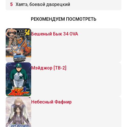
Хаятэ, боевой дворецкий
РЕКОМЕНДУЕМ ПОСМОТРЕТЬ
Бешеный Бык 34 OVA
Мэйджор [ТВ-2]
Небесный Фафнир