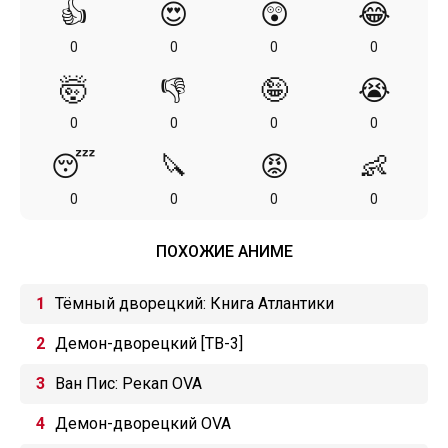
👍
😍
😲
😂
0
0
0
0
🤯
👎
🤪
😭
0
0
0
0
😴
🔪
😡
👶
0
0
0
0
ПОХОЖИЕ АНИМЕ
Тёмный дворецкий: Книга Атлантики
Демон-дворецкий [ТВ-3]
Ван Пис: Рекап OVA
Демон-дворецкий OVA