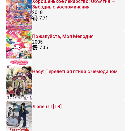
Хорошенькое лекарство: Объятия —
Звёздные воспоминания
2018
7.71
Пожалуйста, Моя Мелодия
2005
7.35
Насу: Перелетная птица с чемоданом
Люпен III [ТВ]