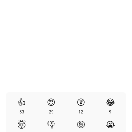
👍
😍
😲
😂
53
29
12
9
🤯
👎
🤪
😭