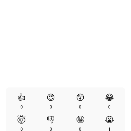
👍
😍
😲
😂
0
0
0
0
🤯
👎
🤪
😭
0
0
0
1