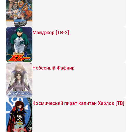
Мэйджор [ТВ-2]
Небесный Фафнир
Космический пират капитан Харлок [ТВ]