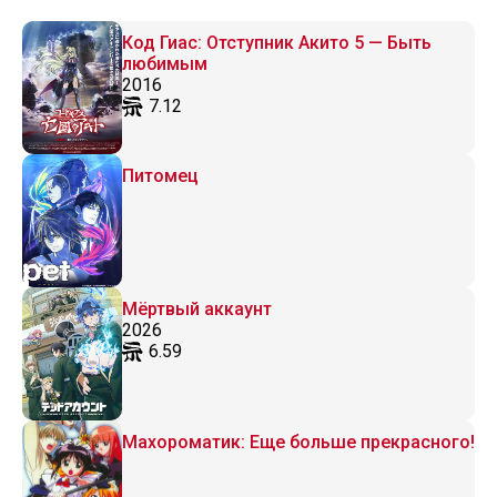
Код Гиас: Отступник Акито 5 — Быть
любимым
2016
7.12
Питомец
Мёртвый аккаунт
2026
6.59
Махороматик: Еще больше прекрасного!