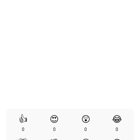
👍
😍
😲
😂
0
0
0
0