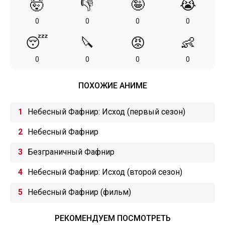
🤯
👎
🤪
😭
0
0
0
0
😴
🔪
😡
👶
0
0
0
0
ПОХОЖИЕ АНИМЕ
Небесный Фафнир: Исход (первый сезон)
Небесный Фафнир
Безграничный Фафнир
Небесный Фафнир: Исход (второй сезон)
Небесный Фафнир (фильм)
РЕКОМЕНДУЕМ ПОСМОТРЕТЬ