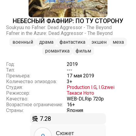
НЕБЕСНЫЙ ФАФНИР: ПО ТУ СТОРОНУ
Soukyuu no Fafner: Dead Aggressor - The Beyond
Fafner in the Azure: Dead Aggressor - The Beyond
военный
драма
фантастика
экшен
меха
романтика
фильм
Год:
2019
Тип:
---
Премьера:
17 мая 2019
Количество эпизодов:
3+
Студия:
Production I.G
,
I.Gzwei
Режиссер:
Такаси Ното
Качество:
WEB-DLRip 720p
Возрастное ограничение:
16+
Страны:
Япония
7.28
Сюжет