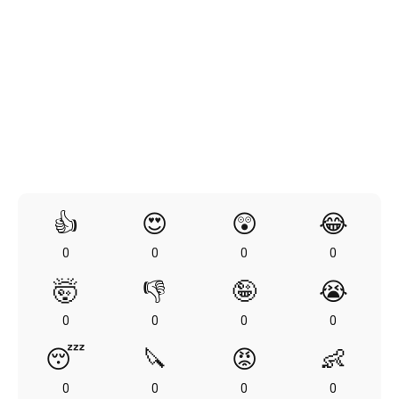
👍
😍
😲
😂
0
0
0
0
🤯
👎
🤪
😭
0
0
0
0
😴
🔪
😡
👶
0
0
0
0