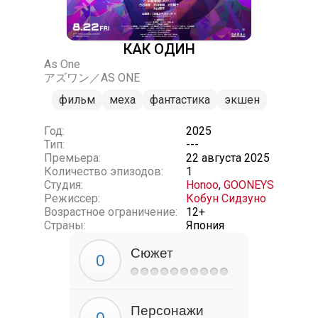
КАК ОДИН
As One
アズワン／AS ONE
фильм
меха
фантастика
экшен
Год:
2025
Тип:
---
Премьера:
22 августа 2025
Количество эпизодов:
1
Студия:
Honoo
,
GOONEYS
Режиссер:
Кобун Сидзуно
Возрастное ограничение:
12+
Страны:
Япония
Сюжет
Персонажи