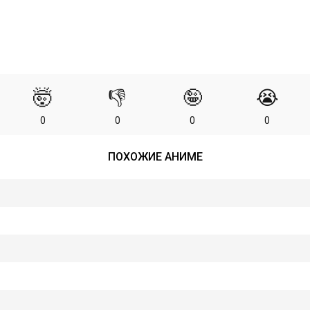
🤯
👎
🤪
😭
0
0
0
0
ПОХОЖИЕ АНИМЕ