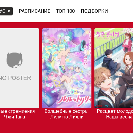
УС
РАСПИСАНИЕ
ТОП 100
ПОДБОРКИ
ые стремления
Волшебные сёстры
Расцвет молодо
Чжи Тана
Лулутто Лилли
Наша весна