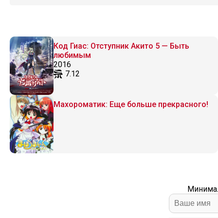
Код Гиас: Отступник Акито 5 — Быть
любимым
2016
7.12
Махороматик: Еще больше прекрасного!
Минимал