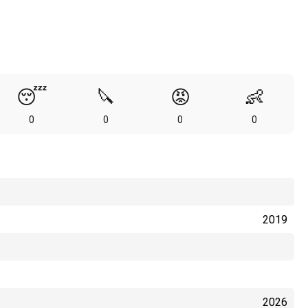
😴
🔪
😡
👶
0
0
0
0
2019
2026