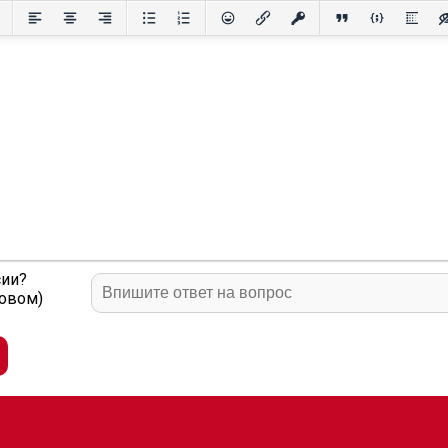
сии?
ловом)