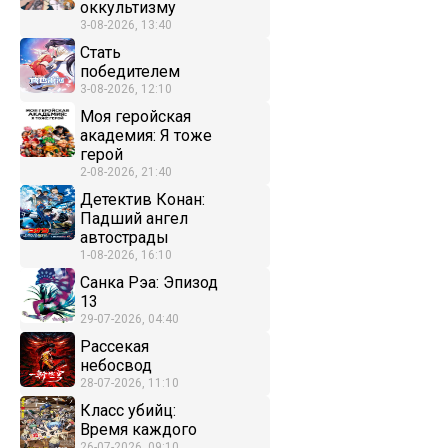
оккультизму
3-08-2026, 13:40
Стать
победителем
3-08-2026, 12:10
Моя геройская
академия: Я тоже
герой
2-08-2026, 21:40
Детектив Конан:
Падший ангел
автострады
1-08-2026, 16:10
Санка Рэа: Эпизод
13
29-07-2026, 04:40
Рассекая
небосвод
28-07-2026, 11:10
Класс убийц:
Время каждого
26-07-2026, 09:10