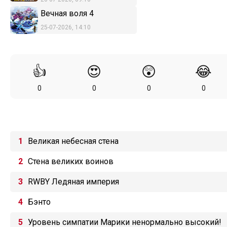
Вечная воля 4
25-07-2026, 14:10
👍
😍
😲
😂
0
0
0
0
Великая небесная стена
Стена великих воинов
RWBY Ледяная империя
Бэнто
Уровень симпатии Марики ненормально высокий!