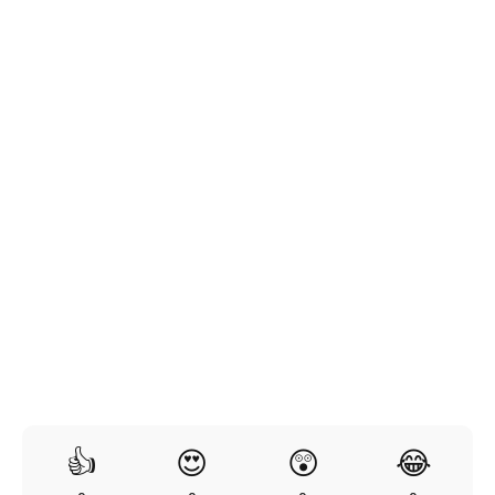
👍
😍
😲
😂