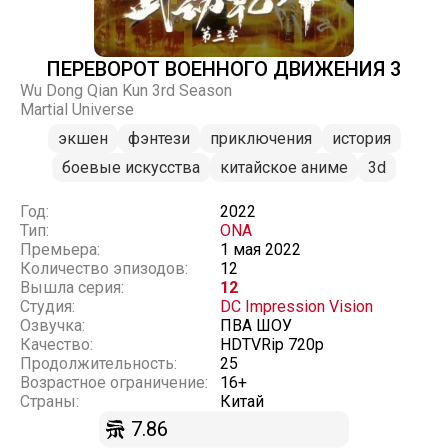
ПЕРЕВОРОТ ВОЕННОГО ДВИЖЕНИЯ 3
Wu Dong Qian Kun 3rd Season
Martial Universe
экшен
фэнтези
приключения
история
боевые искусства
китайское аниме
3d
Год:
2022
Тип:
ONA
Премьера:
1 мая 2022
Количество эпизодов:
12
Вышла серия:
12
Студия:
DC Impression Vision
Озвучка:
ПВА ШОУ
Качество:
HDTVRip 720p
Продолжительность:
25
Возрастное ограничение:
16+
Страны:
Китай
7.86