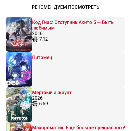
РЕКОМЕНДУЕМ ПОСМОТРЕТЬ
Код Гиас: Отступник Акито 5 — Быть
любимым
2016
7.12
Питомец
Мёртвый аккаунт
2026
6.59
Махороматик: Еще больше прекрасного!