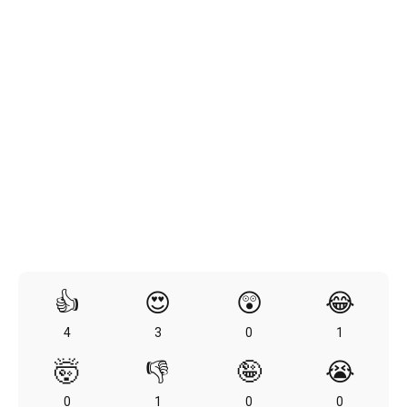
👍
😍
😲
😂
4
3
0
1
🤯
👎
🤪
😭
0
1
0
0