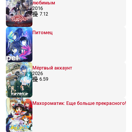
любимым
2016
7.12
Питомец
Мёртвый аккаунт
2026
6.59
Махороматик: Еще больше прекрасного!