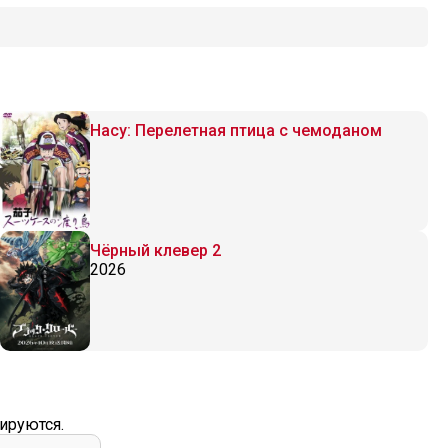
Насу: Перелетная птица с чемоданом
Чёрный клевер 2
2026
ируются.