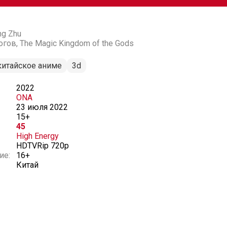
ng Zhu
ов, The Magic Kingdom of the Gods
китайское аниме
3d
2022
ONA
23 июля 2022
15+
45
High Energy
HDTVRip 720p
ие:
16+
Китай