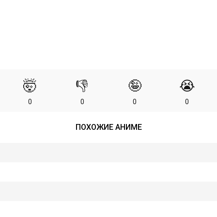
🤯
👎
🤪
😭
0
0
0
0
ПОХОЖИЕ АНИМЕ