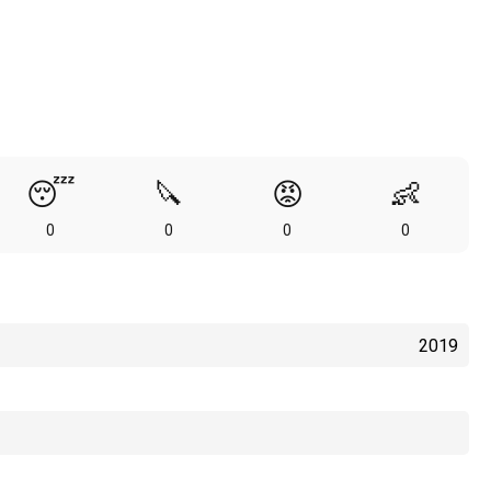
😴
🔪
😡
👶
0
0
0
0
2019