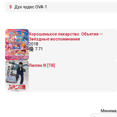
Дух чудес OVA-1
Хорошенькое лекарство: Объятия —
Звёздные воспоминания
2018
7.71
Люпен III [ТВ]
Минимал