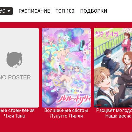
УС
РАСПИСАНИЕ
ТОП 100
ПОДБОРКИ
ые стремления
Волшебные сёстры
Расцвет молодо
Чжи Тана
Лулутто Лилли
Наша весна