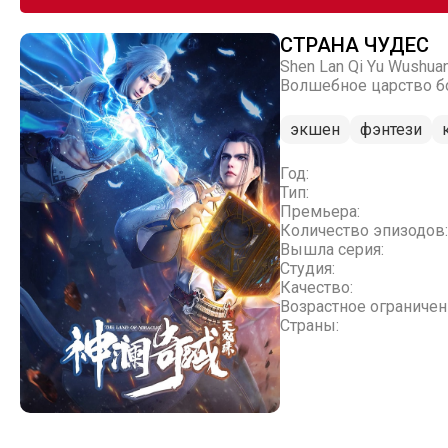
СТРАНА ЧУДЕС
Shen Lan Qi Yu Wushua
Волшебное царство бог
экшен
фэнтези
Год:
Тип:
Премьера:
Количество эпизодов:
Вышла серия:
Студия:
Качество:
Возрастное ограничен
Страны: