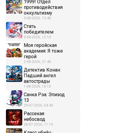
1999! Отдел
противодействия
оккультизму
3-08-2026, 13:40
Стать
победителем
3-08-2026, 12:10
Моя геройская
академия: Я тоже
герой
2-08-2026, 21:40
Детектив Конан:
Падший ангел
автострады
1-08-2026, 16:10
Санка Рэа: Эпизод
13
29-07-2026, 04:40
Рассекая
небосвод
28-07-2026, 11:10
Класс убийц: