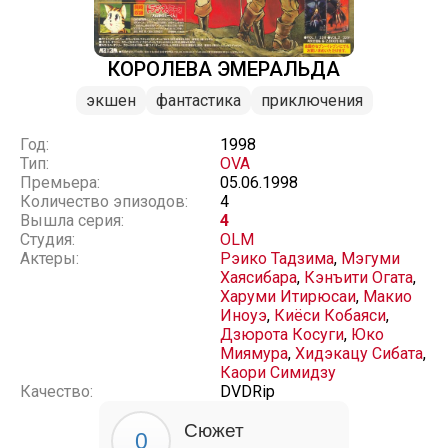
КОРОЛЕВА ЭМЕРАЛЬДА
экшен
фантастика
приключения
Год:
1998
Тип:
OVA
Премьера:
05.06.1998
Количество эпизодов:
4
Вышла серия:
4
Студия:
OLM
Актеры:
Рэико Тадзима
,
Мэгуми
Хаясибара
,
Кэнъити Огата
,
Харуми Итирюсаи
,
Макио
Иноуэ
,
Киёси Кобаяси
,
Дзюрота Косуги
,
Юко
Миямура
,
Хидэкацу Сибата
,
Каори Симидзу
Качество:
DVDRip
Сюжет