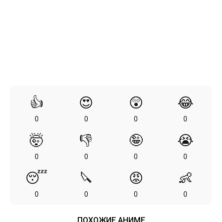
👍
😍
😲
😂
0
0
0
0
🤯
👎
🤪
😭
0
0
0
0
😴
🔪
😡
👶
0
0
0
0
ПОХОЖИЕ АНИМЕ