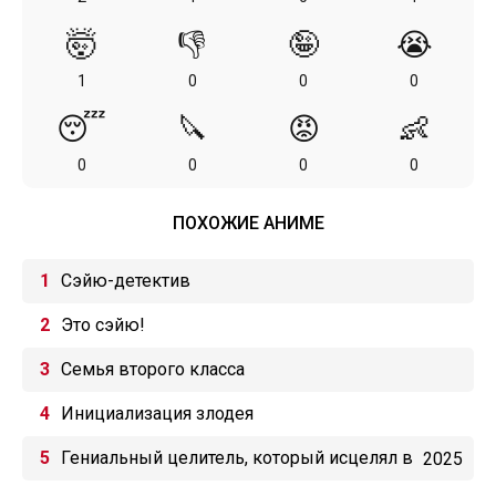
🤯
👎
🤪
😭
1
0
0
0
😴
🔪
😡
👶
0
0
0
0
ПОХОЖИЕ АНИМЕ
Сэйю-детектив
Это сэйю!
Семья второго класса
Инициализация злодея
Гениальный целитель, который исцелял в
2025