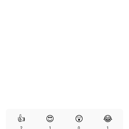
👍
😍
😲
😂
2
1
0
1