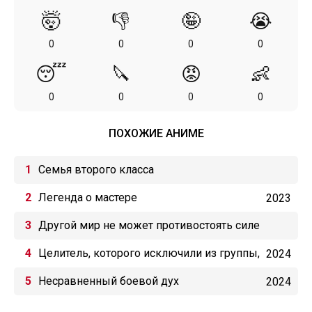
🤯
👎
🤪
😭
0
0
0
0
😴
🔪
😡
👶
0
0
0
0
ПОХОЖИЕ АНИМЕ
Семья второго класса
Легенда о мастере
2023
Другой мир не может противостоять силе
мгновенной смерти
Целитель, которого исключили из группы,
2024
оказался сильнейшим!
Несравненный боевой дух
2024