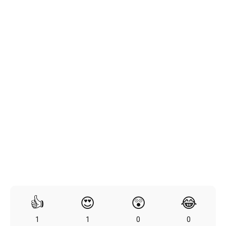
👍
😍
😲
😂
1
1
0
0