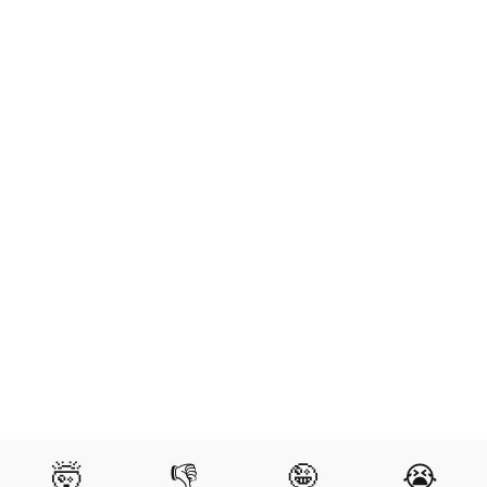
🤯
👎
🤪
😭