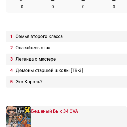
0
0
0
0
Семья второго класса
Опасайтесь огня
Легенда о мастере
Демоны старшей школы [ТВ-3]
Это Король?
Бешеный Бык 34 OVA