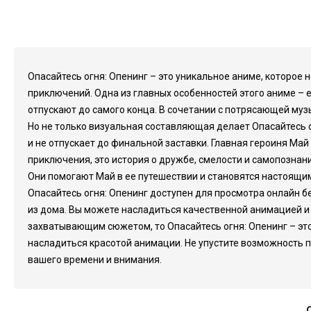
Опасайтесь огня: Опенинг – это уникальное аниме, которое
приключений. Одна из главных особенностей этого аниме – 
отпускают до самого конца. В сочетании с потрясающей муз
Но не только визуальная составляющая делает Опасайтесь о
и не отпускает до финальной заставки. Главная героиня Май
приключения, это история о дружбе, смелости и самопознан
Они помогают Май в ее путешествии и становятся настоящи
Опасайтесь огня: Опенинг доступен для просмотра онлайн б
из дома. Вы можете насладиться качественной анимацией и
захватывающим сюжетом, то Опасайтесь огня: Опенинг – это 
насладиться красотой анимации. Не упустите возможность по
вашего времени и внимания.