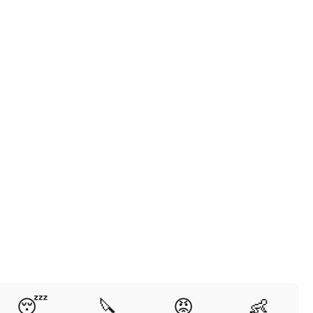
😴
🔪
😡
👶