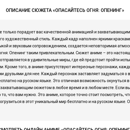
ОПИСАНИЕ СЮЖЕТА «ОПАСАЙТЕСЬ ОГНЯ: ОПЕНИНГ»
 не только порадует вас качественной анимацией и захватывающим 
его художественный стиль. Каждый кадр наполнен яркими красками
ыкой и звуковым сопровождением, создается неповторимая атмосфе
гня: Опенинг таким привлекательным. Сюжет аниме – это настоящ
 отправляется в удивительные миры, где ей предстоит пройти испыт
ии. Кроме того, в аниме присутствуют интересные персонажи, кажд
ми друзьями для нее. Каждый персонаж заставляет задуматься о
есплатно на русском языке. Это отличная возможность окунуться 
 захватывающим сюжетом в любое время и в любом месте. Если вы
то, что вам нужно. Это аниме, которое точно стоит посмотреть, ч
грузиться в этот уникальный мир бесплатно и на русском языке. Оп
СМОТРЕТЬ ОНЛАЙН АНИМЕ «ОПАСАЙТЕСЬ ОГНЯ: ОПЕНИНГ