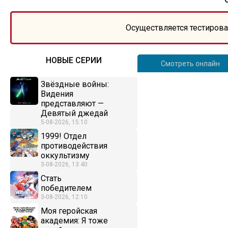
Осуществляется тестирова
НОВЫЕ СЕРИИ
Смотреть онлайн
Звёздные войны:
Видения
представляют —
Девятый джедай
5-08-2026, 15:10
1999! Отдел
противодействия
оккультизму
3-08-2026, 13:40
Стать
победителем
3-08-2026, 12:10
Моя геройская
академия: Я тоже