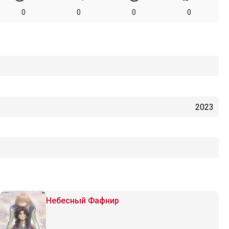
0
0
0
0
2023
Небесный Фафнир