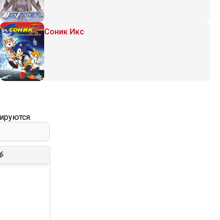
Соник Икс
ируются.