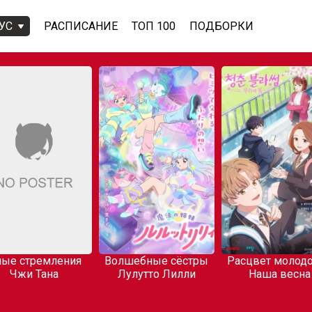
УС
РАСПИСАНИЕ
ТОП 100
ПОДБОРКИ
ые стремления
Волшебные сёстры
Расцвет молодо
Чжи Тана
Лулутто Лилли
Наша весна