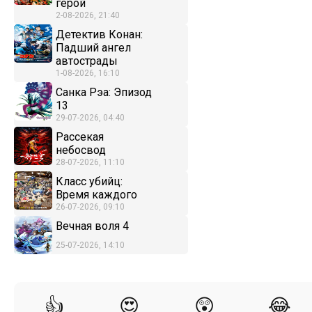
герой
2-08-2026, 21:40
Детектив Конан:
Падший ангел
автострады
1-08-2026, 16:10
Санка Рэа: Эпизод
13
29-07-2026, 04:40
Рассекая
небосвод
28-07-2026, 11:10
Класс убийц:
Время каждого
26-07-2026, 09:10
Вечная воля 4
25-07-2026, 14:10
👍
😍
😲
😂