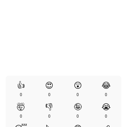
👍
😍
😲
😂
0
0
0
0
🤯
👎
🤪
😭
0
0
0
0