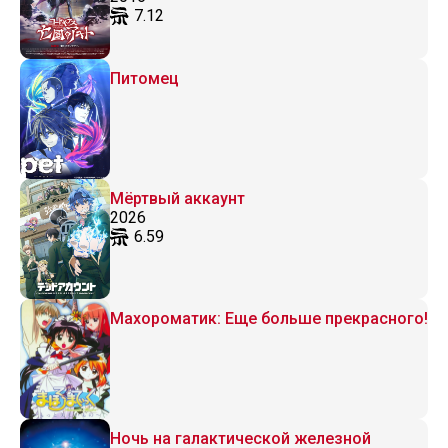
7.12
Питомец
Мёртвый аккаунт
2026
6.59
Махороматик: Еще больше прекрасного!
Ночь на галактической железной