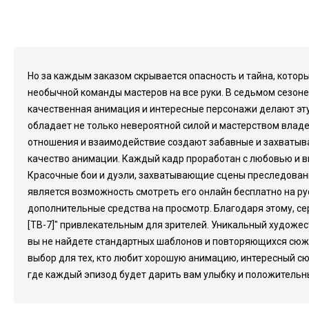
Но за каждым заказом скрывается опасность и тайна, котор
необычной команды мастеров на все руки. В седьмом сезоне
качественная анимация и интересные персонажи делают эту 
обладает не только невероятной силой и мастерством владен
отношения и взаимодействие создают забавные и захватыва
качество анимации. Каждый кадр проработан с любовью и в
Красочные бои и дуэли, захватывающие сцены преследовани
является возможность смотреть его онлайн бесплатно на рус
дополнительные средства на просмотр. Благодаря этому, се
[ТВ-7]" привлекательным для зрителей. Уникальный художе
вы не найдете стандартных шаблонов и повторяющихся сюже
выбор для тех, кто любит хорошую анимацию, интересный с
где каждый эпизод будет дарить вам улыбку и положительны