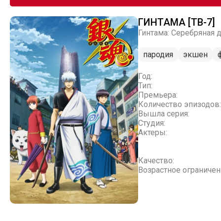
ГИНТАМА [ТВ-7]
Гинтама: Серебряная ду
пародия
экшен
Год:
Тип:
Премьера:
Количество эпизодов:
Вышла серия:
Студия:
Актеры:
Качество:
Возрастное ограничен