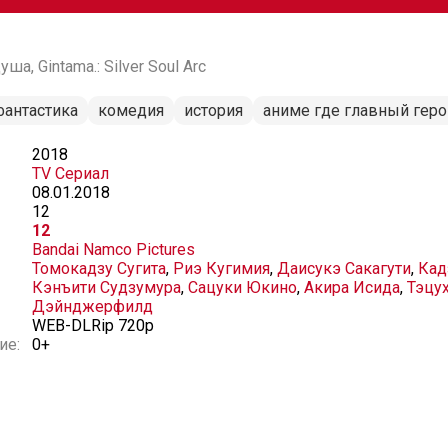
ша, Gintama.: Silver Soul Arc
фантастика
комедия
история
аниме где главный геро
2018
TV Сериал
08.01.2018
12
12
Bandai Namco Pictures
Томокадзу Сугита
,
Риэ Кугимия
,
Даисукэ Сакагути
,
Кад
Кэнъити Судзумура
,
Сацуки Юкино
,
Акира Исида
,
Тэцух
Дэйнджерфилд
WEB-DLRip 720p
ие:
0+