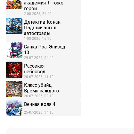
академия: Я тоже
герой
2-08-2026, 21:40
Детектив Конан:
Падший ангел
автострады
1-08-2026, 16:10
Санка Рэа: Эпизод
13
29-07-2026, 04:40
Рассекая
небосвод
28-07-2026, 11:10
Класс убийц:
Время каждого
26-07-2026, 09:10
Вечная воля 4
25-07-2026, 14:10