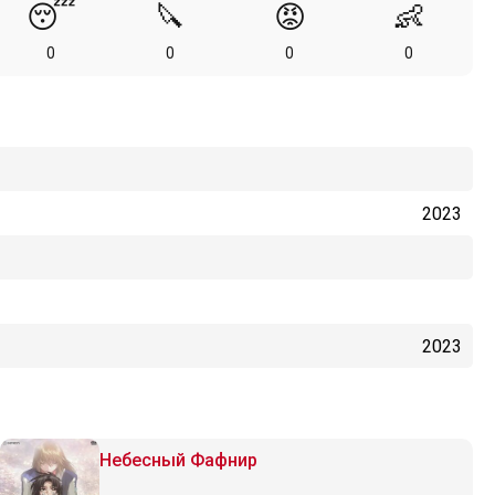
😴
🔪
😡
👶
0
0
0
0
2023
2023
Небесный Фафнир