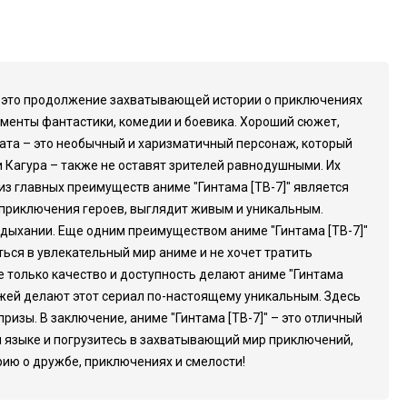
" – это продолжение захватывающей истории о приключениях
ементы фантастики, комедии и боевика. Хороший сюжет,
ката – это необычный и харизматичный персонаж, который
и Кагура – также не оставят зрителей равнодушными. Их
з главных преимуществ аниме "Гинтама [ТВ-7]" является
 приключения героев, выглядит живым и уникальным.
дыхании. Еще одним преимуществом аниме "Гинтама [ТВ-7]"
ться в увлекательный мир аниме и не хочет тратить
е только качество и доступность делают аниме "Гинтама
ажей делают этот сериал по-настоящему уникальным. Здесь
зы. В заключение, аниме "Гинтама [ТВ-7]" – это отличный
м языке и погрузитесь в захватывающий мир приключений,
рию о дружбе, приключениях и смелости!