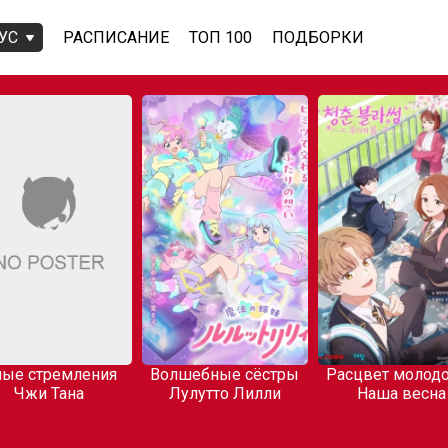
УС
РАСПИСАНИЕ
ТОП 100
ПОДБОРКИ
ые стремления
Волшебные сёстры
Расцвет молодо
Чжи Тана
Лулутто Лилли
Наша весна