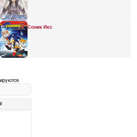
Соник Икс
ируются.