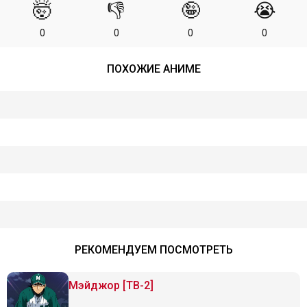
🤯
👎
🤪
😭
0
0
0
0
ПОХОЖИЕ АНИМЕ
РЕКОМЕНДУЕМ ПОСМОТРЕТЬ
Мэйджор [ТВ-2]