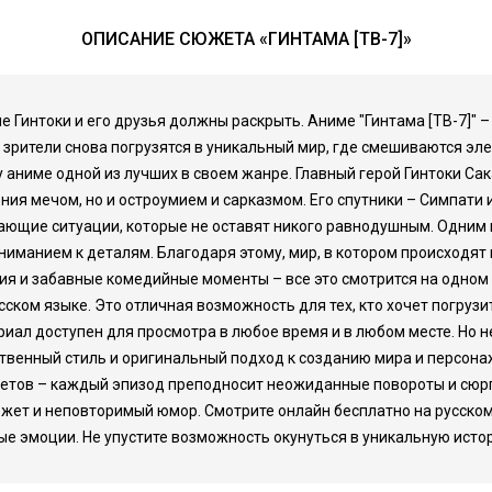
ОПИСАНИЕ СЮЖЕТА «ГИНТАМА [ТВ-7]»
ые Гинтоки и его друзья должны раскрыть. Аниме "Гинтама [ТВ-7]
 зрители снова погрузятся в уникальный мир, где смешиваются эл
аниме одной из лучших в своем жанре. Главный герой Гинтоки Са
ия мечом, но и остроумием и сарказмом. Его спутники – Симпати 
ющие ситуации, которые не оставят никого равнодушным. Одним и
ниманием к деталям. Благодаря этому, мир, в котором происходят
я и забавные комедийные моменты – все это смотрится на одном 
ском языке. Это отличная возможность для тех, кто хочет погрузи
риал доступен для просмотра в любое время и в любом месте. Но н
ственный стиль и оригинальный подход к созданию мира и персон
тов – каждый эпизод преподносит неожиданные повороты и сюрпри
южет и неповторимый юмор. Смотрите онлайн бесплатно на русско
е эмоции. Не упустите возможность окунуться в уникальную исто