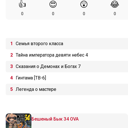
👍
😍
😲
😂
0
0
0
0
Семья второго класса
Тайна императора девяти небес 4
Сказания о Демонах и Богах 7
Гинтама [ТВ-6]
Легенда о мастере
Бешеный Бык 34 OVA