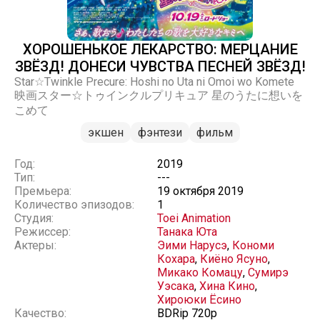
ХОРОШЕНЬКОЕ ЛЕКАРСТВО: МЕРЦАНИЕ
ЗВЁЗД! ДОНЕСИ ЧУВСТВА ПЕСНЕЙ ЗВЁЗД!
Star☆Twinkle Precure: Hoshi no Uta ni Omoi wo Komete
映画スター☆トゥインクルプリキュア 星のうたに想いを
こめて
экшен
фэнтези
фильм
Год:
2019
Тип:
---
Премьера:
19 октября 2019
Количество эпизодов:
1
Студия:
Toei Animation
Режиссер:
Танака Юта
Актеры:
Эими Нарусэ
,
Кономи
Кохара
,
Киёно Ясуно
,
Микако Комацу
,
Сумирэ
Уэсака
,
Хина Кино
,
Хироюки Ёсино
Качество:
BDRip 720p