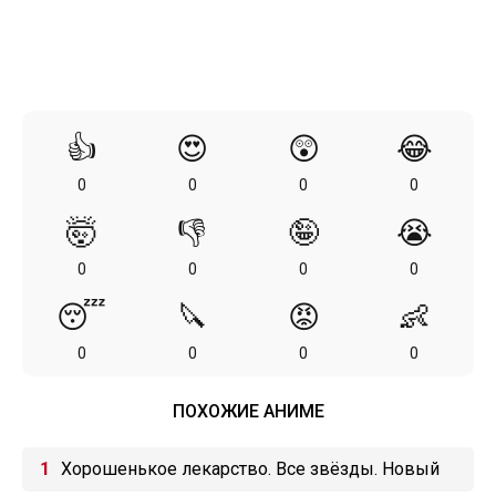
👍
😍
😲
😂
0
0
0
0
🤯
👎
🤪
😭
0
0
0
0
😴
🔪
😡
👶
0
0
0
0
ПОХОЖИЕ АНИМЕ
Хорошенькое лекарство. Все звёзды. Новый