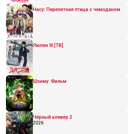
Насу: Перелетная птица с чемоданом
Люпен III [ТВ]
Шэнму: Фильм
Чёрный клевер 2
2026