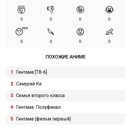
🤯
👎
🤪
😭
0
0
0
0
😴
🔪
😡
👶
0
0
0
0
ПОХОЖИЕ АНИМЕ
Гинтама [ТВ-6]
Самурай Кё
Семья второго класса
Гинтама: Полуфинал
Гинтама (фильм первый)