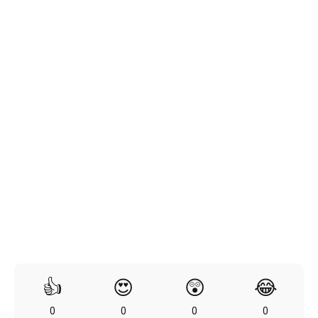
👍
😍
😲
😂
0
0
0
0