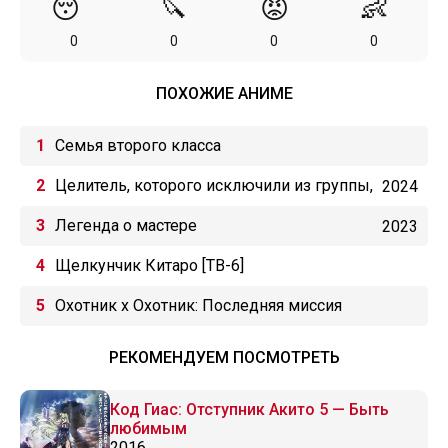
😴
🔪
😡
👶
0
0
0
0
ПОХОЖИЕ АНИМЕ
Семья второго класса
Целитель, которого исключили из группы,
2024
оказался сильнейшим!
Легенда о мастере
2023
Щелкунчик Китаро [ТВ-6]
Охотник х Охотник: Последняя миссия
РЕКОМЕНДУЕМ ПОСМОТРЕТЬ
Код Гиас: Отступник Акито 5 — Быть
любимым
2016