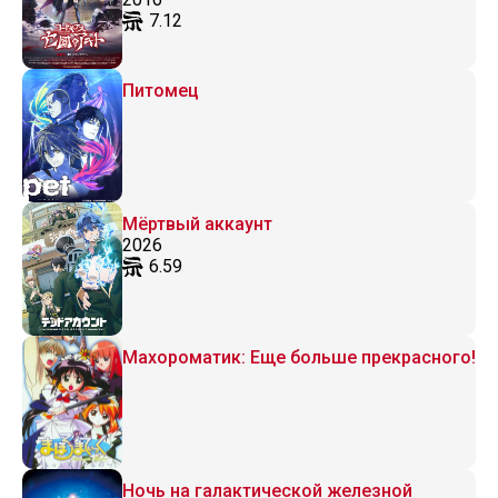
7.12
Питомец
Мёртвый аккаунт
2026
6.59
Махороматик: Еще больше прекрасного!
Ночь на галактической железной