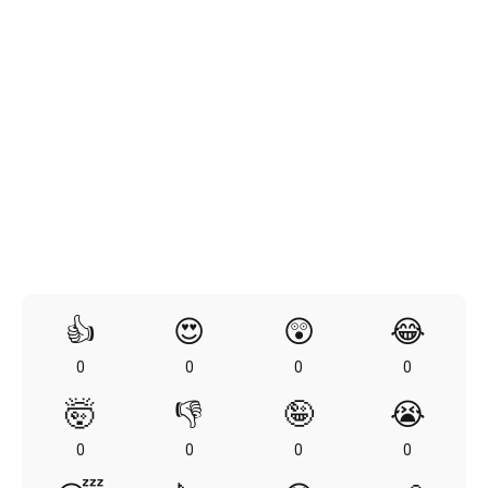
👍
😍
😲
😂
0
0
0
0
🤯
👎
🤪
😭
0
0
0
0