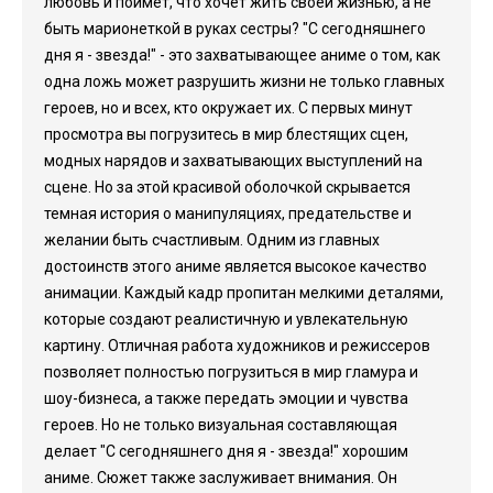
любовь и поймет, что хочет жить своей жизнью, а не
быть марионеткой в руках сестры? "С сегодняшнего
дня я - звезда!" - это захватывающее аниме о том, как
одна ложь может разрушить жизни не только главных
героев, но и всех, кто окружает их. С первых минут
просмотра вы погрузитесь в мир блестящих сцен,
модных нарядов и захватывающих выступлений на
сцене. Но за этой красивой оболочкой скрывается
темная история о манипуляциях, предательстве и
желании быть счастливым. Одним из главных
достоинств этого аниме является высокое качество
анимации. Каждый кадр пропитан мелкими деталями,
которые создают реалистичную и увлекательную
картину. Отличная работа художников и режиссеров
позволяет полностью погрузиться в мир гламура и
шоу-бизнеса, а также передать эмоции и чувства
героев. Но не только визуальная составляющая
делает "С сегодняшнего дня я - звезда!" хорошим
аниме. Сюжет также заслуживает внимания. Он