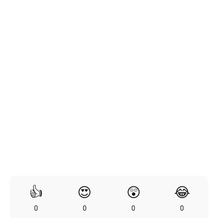
👍
😍
😲
😂
0
0
0
0