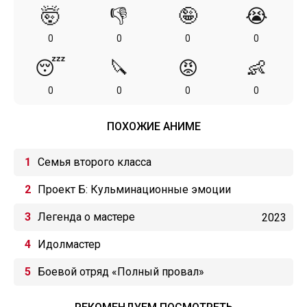
🤯
👎
🤪
😭
0
0
0
0
😴
🔪
😡
👶
0
0
0
0
ПОХОЖИЕ АНИМЕ
Семья второго класса
Проект Б: Кульминационные эмоции
Легенда о мастере
2023
Идолмастер
Боевой отряд «Полный провал»