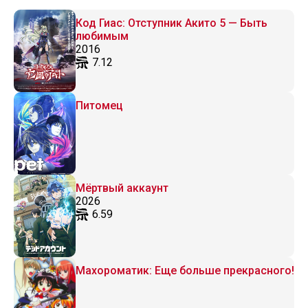
Код Гиас: Отступник Акито 5 — Быть
любимым
2016
7.12
Питомец
Мёртвый аккаунт
2026
6.59
Махороматик: Еще больше прекрасного!