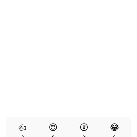
👍
😍
😲
😂